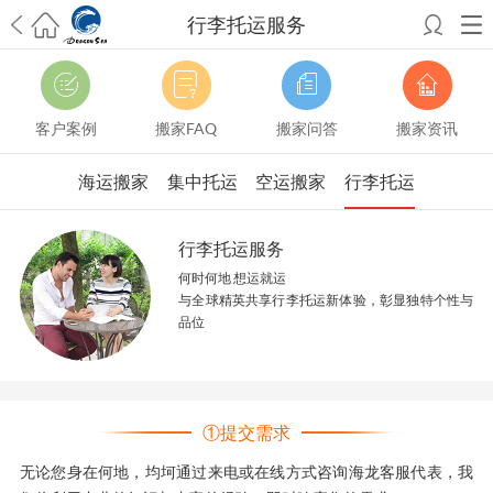
行李托运服务
希望邮寄国际包裹顺利，从广州市国际快递邮寄到新西兰哪个公司好？
澳洲海运搬家回广州报关清关要怎么做？注意事项有哪些？
青岛市国际
搬家服务到美国，搬家公司有哪些搬家方案？
大连市国际搬家服务到中
客户案例
搬家FAQ
搬家问答
搬家资讯
国台湾是一种怎样的体验？有人分享搬家经历吗？
从长沙市国际快递邮
寄到韩国有哪些国际快递方式？用哪种好？
法国家具国际海运回国的方
海运搬家
集中托运
空运搬家
行李托运
法有哪些？具体怎么操作？
国际搬家：家具海运到奥克兰怎么样能省
钱？
跨国搬家服务：扬州跨国搬家到加拿大怎么更有保障？
新冠疫情会
行李托运服务
影响国际搬家吗？上海搬家到新西兰旺格雷有点不一样
北京私人物品运
输到澳大利亚，移民如何跨国搬家？
上海移民搬家到塞浦路斯，国际搬
何时何地 想运就运
家怎么搬省钱？
昆明搬家到美国，如何打包才能对国际长途运输放心？
与全球精英共享行李托运新体验，彰显独特个性与
品位
从秦皇岛市托运到美国
从重庆市托运到美国
从上海市托运到澳大利亚
从
张家界市托运到美国
从厦门市托运到美国
从张家界市托运到美国
从南京
市搬家到加拿大
从大连市搬家到英国
从佛山市搬家到美国
从北京市搬家
到西班牙
从广州市搬家到比利时
从上海市搬家到意大利
①提交需求
无论您身在何地，均坷通过来电或在线方式咨询海龙客服代表，我